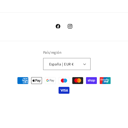
Facebook
Instagram
País/región
España | EUR €
Formas
de
pago
© 2026,
Sitgetana
Política de privacidad
Política de reembolso
Política de envío
Aviso legal
Información de contacto
Términos del servicio