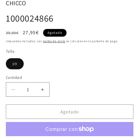
CHICCO
1000024866
Precio
Precio
27,95€
39,99€
Agotado
habitual
de
Impuestos incluidos. Los
gastos de envío
se calculan en la pantalla de pago.
oferta
Talla
Variante
20
agotada
o
no
Cantidad
disponible
Reducir
Aumentar
cantidad
cantidad
para
para
1000024866
1000024866
Agotado