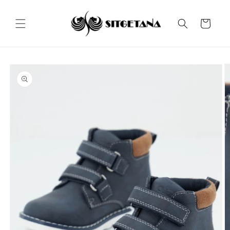
Ir
directamente
al contenido
Carrito
Ir
directamente
a la
información
del producto