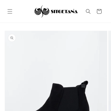
Ir
directamente
al contenido
Carrito
Ir
directamente
a la
información
del producto