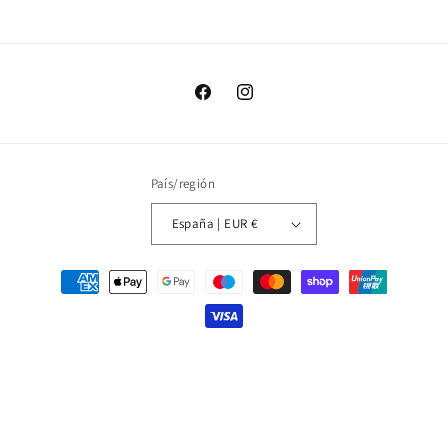
Facebook
Instagram
País/región
España | EUR €
Formas
de
pago
© 2026,
Sitgetana
Política de privacidad
Política de reembolso
Política de envío
Aviso legal
Información de contacto
Términos del servicio