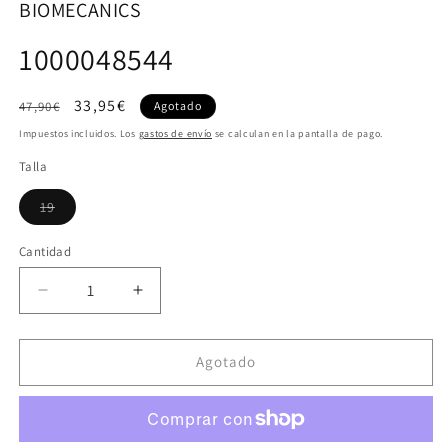
BIOMECANICS
1000048544
Precio
Precio
33,95€
47,90€
Agotado
habitual
de
Impuestos incluidos. Los
gastos de envío
se calculan en la pantalla de pago.
oferta
Talla
Variante
19
agotada
o
no
Cantidad
disponible
Reducir
Aumentar
cantidad
cantidad
para
para
1000048544
1000048544
Agotado