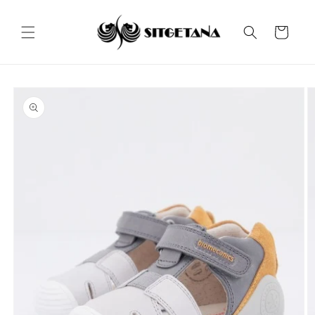
Ir
directamente
al contenido
Carrito
Ir
directamente
a la
información
del producto