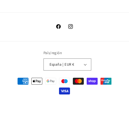
Facebook
Instagram
País/región
España | EUR €
Formas
de
pago
© 2026,
Sitgetana
Política de privacidad
Política de reembolso
Política de envío
Aviso legal
Información de contacto
Términos del servicio