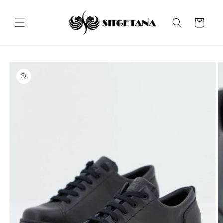
Ir
directamente
al contenido
Carrito
Ir
directamente
a la
información
del producto