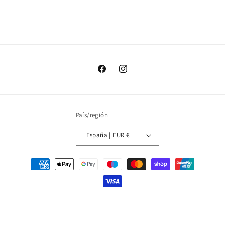
Facebook
Instagram
País/región
España | EUR €
Formas
de
pago
© 2026,
Sitgetana
Política de privacidad
Política de reembolso
Política de envío
Aviso legal
Información de contacto